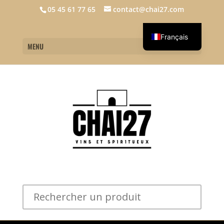
05 45 61 77 65
contact@chai27.com
Français
MENU
English