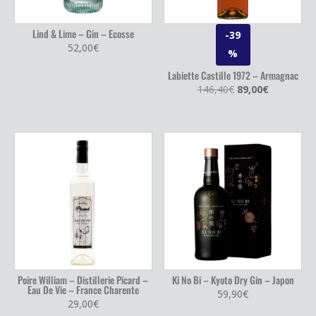
Lind & Lime – Gin – Ecosse
-39
52,00
€
%
Labiette Castille 1972 – Armagnac
Le
Le
146,40
€
89,00
€
prix
prix
initial
actuel
était :
est :
146,40€.
89,00€.
Poire William – Distillerie Picard –
Ki No Bi – Kyoto Dry Gin – Japon
Eau De Vie – France Charente
59,90
€
29,00
€