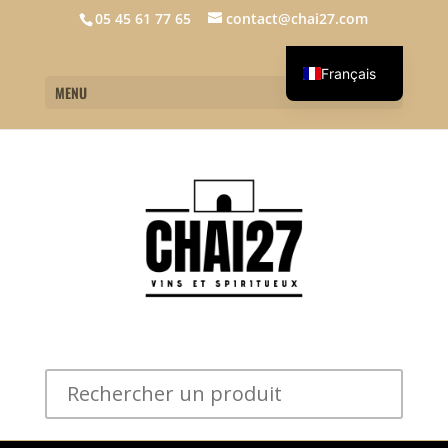
05 45 61 77 65
contact@chai27.com
Français
MENU
English