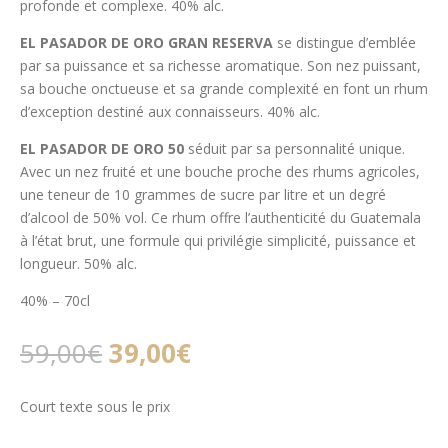
profonde et complexe. 40% alc.
EL PASADOR DE ORO GRAN RESERVA
se distingue d’emblée
par sa puissance et sa richesse aromatique. Son nez puissant,
sa bouche onctueuse et sa grande complexité en font un rhum
d’exception destiné aux connaisseurs. 40% alc.
EL PASADOR DE ORO 50
séduit par sa personnalité unique.
Avec un nez fruité et une bouche proche des rhums agricoles,
une teneur de 10 grammes de sucre par litre et un degré
d’alcool de 50% vol. Ce rhum offre l’authenticité du Guatemala
à l’état brut, une formule qui privilégie simplicité, puissance et
longueur. 50% alc.
40% – 70cl
Le
Le
59,00
€
39,00
€
prix
prix
initial
actuel
Court texte sous le prix
était :
est :
59,00€.
39,00€.