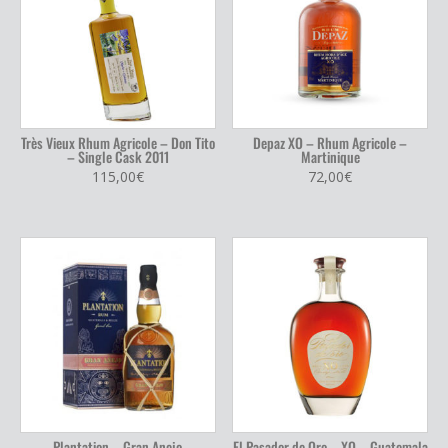
Très Vieux Rhum Agricole – Don Tito
Depaz XO – Rhum Agricole –
– Single Cask 2011
Martinique
115,00
€
72,00
€
Plantation – Gran Anejo
El Pasador de Oro – XO – Guatemala