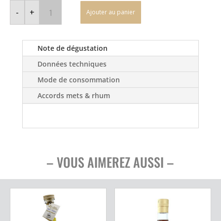
quantité
de
-
+
Ajouter au panier
El
Pasador
de
Oro
-
Note de dégustation
Coffret
3
Données techniques
x
20cl
-
Mode de consommation
Guatemala
Accords mets & rhum
– VOUS AIMEREZ AUSSI –