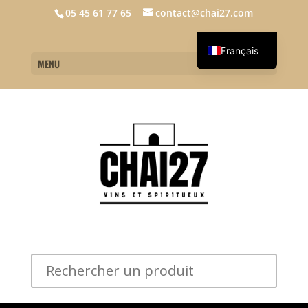
05 45 61 77 65
contact@chai27.com
Français
MENU
English