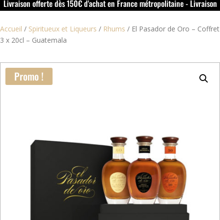
Livraison offerte dès 150€ d'achat en France métropolitaine - Livraison
offerte dans le rouillacais (16) dès 50€ d'achat
Accueil
/
Spiritueux et Liqueurs
/
Rhums
/
El Pasador de Oro – Coffret
3 x 20cl – Guatemala
Promo !