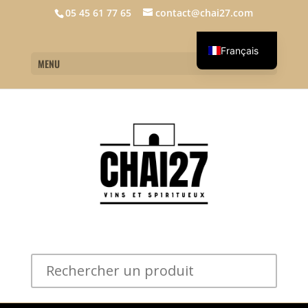
05 45 61 77 65
contact@chai27.com
Français
MENU
English