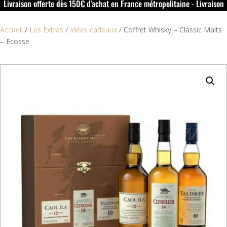
Livraison offerte dès 150€ d'achat en France métropolitaine - Livraison
offerte dans le rouillacais (16) dès 50€ d'achat
Accueil
/
Les Extras
/
Idées cadeaux
/
Coffret Whisky – Classic Malts
– Ecosse