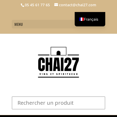
05 45 61 77 65
contact@chai27.com
Français
MENU
English