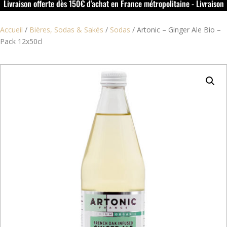
Livraison offerte dès 150€ d'achat en France métropolitaine - Livraison
offerte dans le rouillacais (16) dès 50€ d'achat
Accueil
/
Bières, Sodas & Sakés
/
Sodas
/
Artonic – Ginger Ale Bio –
Pack 12x50cl