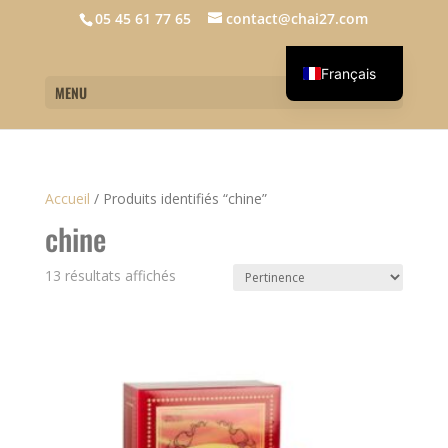
05 45 61 77 65
contact@chai27.com
Français
MENU
English
Accueil
/
Produits identifiés “chine”
chine
13 résultats affichés