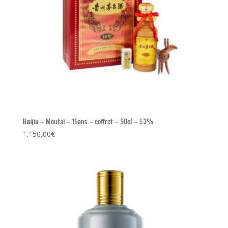
Baijiu – Moutai – 15ans – coffret – 50cl – 53%
1.150,00
€