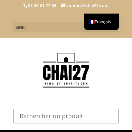
05 45 61 77 65
contact@chai27.com
Français
MENU
English