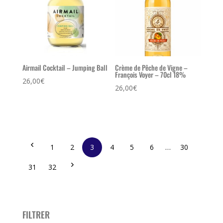
Airmail Cocktail – Jumping Ball
Crème de Pêche de Vigne –
François Voyer – 70cl 18%
26,00
€
26,00
€
1
2
3
4
5
6
…
30
31
32
FILTRER