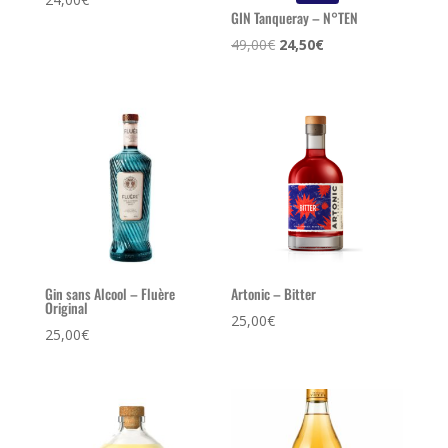
GIN Tanqueray – N°TEN
Le
Le
49,00
€
24,50
€
prix
prix
initial
actuel
était :
est :
49,00€.
24,50€.
Gin sans Alcool – Fluère
Artonic – Bitter
Original
25,00
€
25,00
€