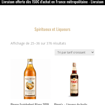
Livraison offerte dès 150€ d'achat en France métropolitaine - Livraison
offerte dans le rouillacais (16) dès 50€ d'achat
Spiritueux et Liqueurs
Trié
Affichage de 25–36 sur 376 résultats
par
prix
croissant
Pineau Fraichefont Blanc 2019
Pimm’s – Liqueur de fruits