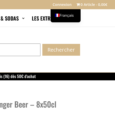
Connexion
0 Article
0,00€
Français
S & SODAS
LES EXTRAS
Blog
English
Rechercher
is (16) dès 50€ d'achat
inger Beer – 8x50cl