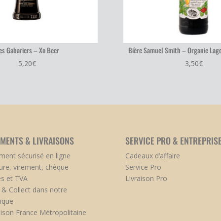
es Gabariers – Xo Beer
Bière Samuel Smith – Organic Lage
5,20
€
3,50
€
EMENTS & LIVRAISONS
SERVICE PRO & ENTREPRIS
ment sécurisé en ligne
Cadeaux d’affaire
ure, virement, chèque
Service Pro
s et TVA
Livraison Pro
k & Collect dans notre
ique
aison France Métropolitaine