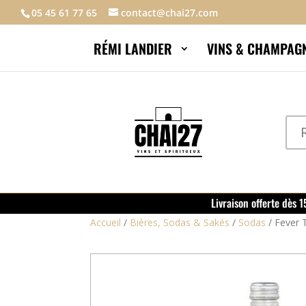
05 45 61 77 65
contact@chai27.com
RÉMI LANDIER
VINS & CHAMPAG
Livraison offerte dès 
Accueil
/
Bières, Sodas & Sakés
/
Sodas
/
Fever 