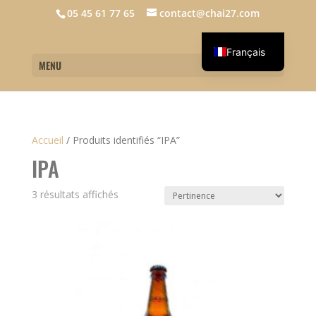
05 45 61 77 65
contact@chai27.com
Français
MENU
English
Accueil
/
Produits identifiés “IPA”
IPA
3 résultats affichés